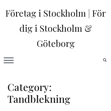
Skip
to
Företag i Stockholm | För
content
dig i Stockholm &
Göteborg
S
TOGGLE MOBILE MENU
Category:
Tandblekning