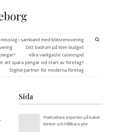
teborg
SEARCH BUTT
a misstag i samband med köksrenovering
vering
Ditt badrum på liten budget
gningar?
Våra vanligaste casinospel
ör att spara pengar vid start av företag?
Digital partner för moderna företag
Sida
Plattsättare experten på kakel
r
klinker och hållbara ytor