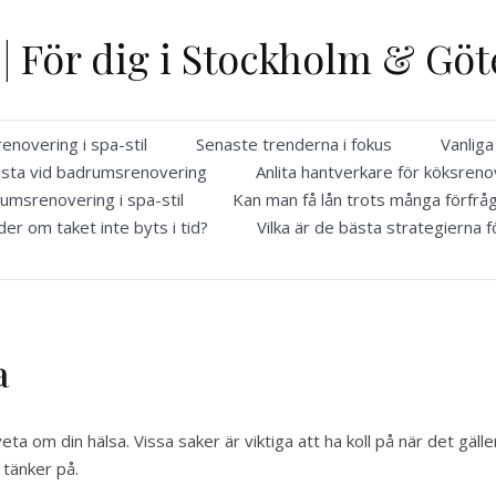
 | För dig i Stockholm & Gö
novering i spa-stil
Senaste trenderna i fokus
Vanlig
ista vid badrumsrenovering
Anlita hantverkare för köksreno
umsrenovering i spa-stil
Kan man få lån trots många förfrå
er om taket inte byts i tid?
Vilka är de bästa strategierna f
sa
ta om din hälsa. Vissa saker är viktiga att ha koll på när det gälle
 tänker på.