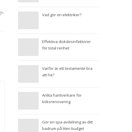
agn
Vad gör en elektriker?
Effektiva diskdesinfektorer
för total renhet
Varför är ett testamente bra
att ha?
Anlita hantverkare för
köksrenovering
Gör en spa-avdelning av ditt
badrum på liten budget