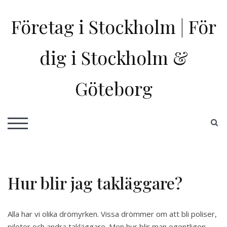
Skip
to
Företag i Stockholm | För
content
dig i Stockholm &
Göteborg
S
TOGGLE MOBILE MENU
Hur blir jag takläggare?
Alla har vi olika drömyrken. Vissa drömmer om att bli poliser,
piloter och andra takläggare. Men hur blir man egentligen