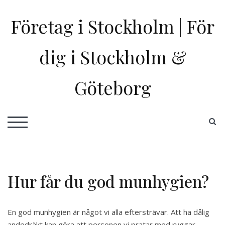
Skip
to
Företag i Stockholm | För
content
dig i Stockholm &
Göteborg
S
TOGGLE MOBILE MENU
Hur får du god munhygien?
En god munhygien är något vi alla eftersträvar. Att ha dålig
andedräkt kan göra att personen vi pratar med ryggar