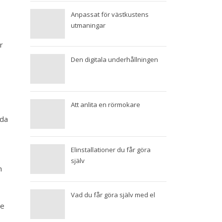
Anpassat för västkustens
utmaningar
r
Den digitala underhållningen
Att anlita en rörmokare
gda
Elinstallationer du får göra
själv
h
Vad du får göra själv med el
de