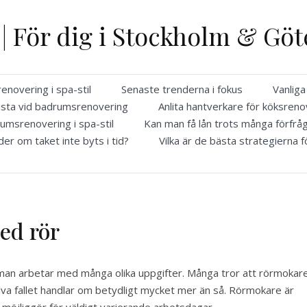
 | För dig i Stockholm & Gö
novering i spa-stil
Senaste trenderna i fokus
Vanlig
ista vid badrumsrenovering
Anlita hantverkare för köksreno
umsrenovering i spa-stil
Kan man få lån trots många förfrå
er om taket inte byts i tid?
Vilka är de bästa strategierna f
med rör
man arbetar med många olika uppgifter. Många tror att rörmokar
lva fallet handlar om betydligt mycket mer än så. Rörmokare är