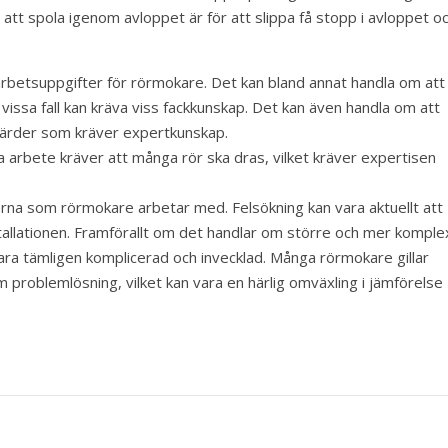
 att spola igenom avloppet är för att slippa få stopp i avloppet o
a arbetsuppgifter för rörmokare. Det kan bland annat handla om att
 vissa fall kan kräva viss fackkunskap. Det kan även handla om att
gärder som kräver expertkunskap.
arbete kräver att många rör ska dras, vilket kräver expertisen
terna som rörmokare arbetar med. Felsökning kan vara aktuellt att
stallationen. Framförallt om det handlar om större och mer komple
vara tämligen komplicerad och invecklad. Många rörmokare gillar
 problemlösning, vilket kan vara en härlig omväxling i jämförelse