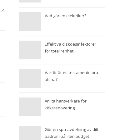
Vad gör en elektriker?
Effektiva diskdesinfektorer
för total renhet
Varför är ett testamente bra
att ha?
Anlita hantverkare för
köksrenovering
Gör en spa-avdelning av ditt
badrum på liten budget