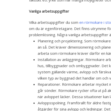
faktiskt ett yrke som har många möjligheter och
Vanliga arbetsuppgifter
Vilka arbetsuppgifter du som
en rörmokare i st
om du är egenföretagare. Det finns utrymme för 
problemlösning. Några vanliga arbetsuppgifter ä
Planering och projektering. Som rörmokare 
än så. Det kräver dimensionering och plane
arbeta som rörmokare kräver därför en känsl
Installation av anläggningar. Rörmokare arb
hus, tillbyggnader och ombyggnader. Det ka
system gällande värme, avlopp och färskva
vilken typ av byggnad det handlar om och 
Reparationer. Rörmokare arbetar mycket me
går sönder. Rörmokare rycker ofta ut på aku
när avloppet läcker. Dessa situationer kan l
Avloppsspolning. Framförallt för äldre fa
åtgärder för sina avlopp och ledningar. De