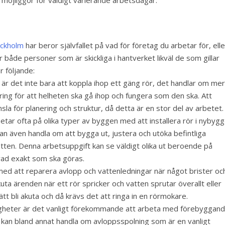
 möjliggör för väldigt varierande arbetsdagar.
ockholm
har beror självfallet på vad för företag du arbetar för, elle
både personer som är skickliga i hantverket likväl de som gillar
r följande:
är det inte bara att koppla ihop ett gäng rör, det handlar om mer
ring för att helheten ska gå ihop och fungera som den ska. Att
a för planering och struktur, då detta är en stor del av arbetet.
etar ofta på olika typer av byggen med att installera rör i nybyg
n även handla om att bygga ut, justera och utöka befintliga
tten. Denna arbetsuppgift kan se väldigt olika ut beroende på
vad exakt som ska göras.
d att reparera avlopp och vattenledningar när något brister oc
ta ärenden när ett rör spricker och vatten sprutar överallt eller
ätt bli akuta och då krävs det att ringa in en rörmokare.
stigheter är det vanligt förekommande att arbeta med förebyggan
t kan bland annat handla om avloppsspolning som är en vanligt