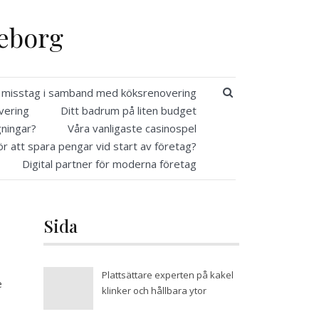
teborg
SEARCH BUTT
a misstag i samband med köksrenovering
vering
Ditt badrum på liten budget
gningar?
Våra vanligaste casinospel
ör att spara pengar vid start av företag?
Digital partner för moderna företag
Sida
Plattsättare experten på kakel
e
klinker och hållbara ytor