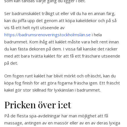
som kan tändas varje gång du ligger i det.
Ser badrumskaklet tråkigt ut eller vill du ha en annan färg,
kan du piffa upp det genom att köpa kakeldekor och på så
vis få ett helt nytt utseende av
https://badrumsrenoveringstockholmslän.se
i hela
badrummet. Kom ihåg att kaklet måste vara helt rent innan
du kan fästa dekoren på dem. I vissa fall kanske det räcker
med att bara tvätta kaklet för att få ett fräschare utseende
på det.
Om fogen runt kaklet har blivit mörkt och ofräscht, kan du
köpa fog finish för att göra fogarna fräscha igen. Ett fräscht
kakel gör stor skillnad för lyxkänslan i badrummet.
Pricken över i:et
På de flesta spa-avdelningar har man möjlighet att få
massage, antingen av en massör eller av en av deras lyxiga