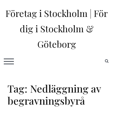
Skip
to
Företag i Stockholm | För
content
dig i Stockholm &
Göteborg
S
TOGGLE MOBILE MENU
Tag:
Nedläggning av
begravningsbyrå