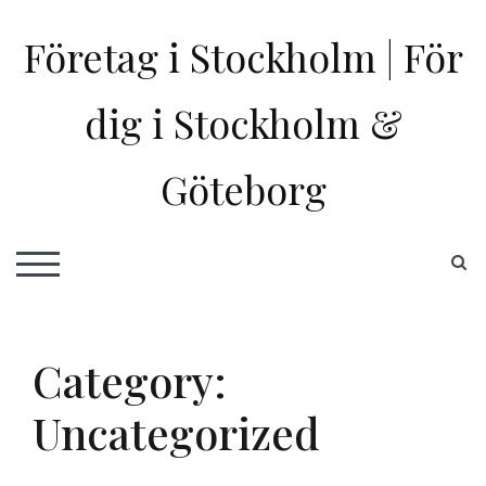
Skip
to
Företag i Stockholm | För
content
dig i Stockholm &
Göteborg
S
TOGGLE MOBILE MENU
Category:
Uncategorized