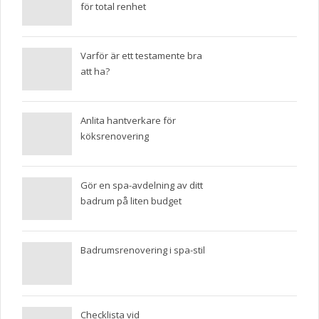
för total renhet
Varför är ett testamente bra
att ha?
Anlita hantverkare för
köksrenovering
Gör en spa-avdelning av ditt
badrum på liten budget
Badrumsrenovering i spa-stil
Checklista vid