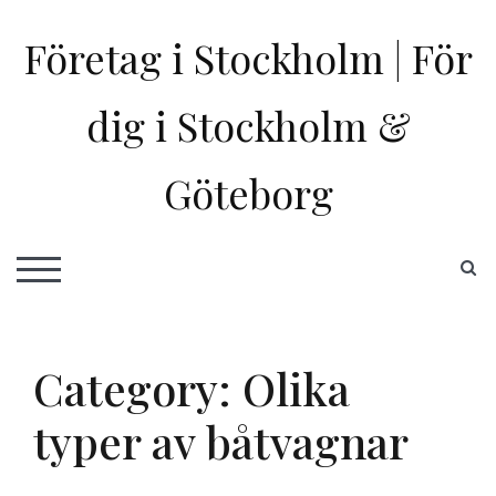
Skip
to
Företag i Stockholm | För
content
dig i Stockholm &
Göteborg
S
TOGGLE MOBILE MENU
Category:
Olika
typer av båtvagnar