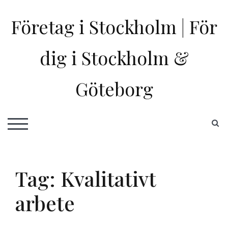
Skip
to
Företag i Stockholm | För
content
dig i Stockholm &
Göteborg
S
TOGGLE MOBILE MENU
Tag:
Kvalitativt
arbete