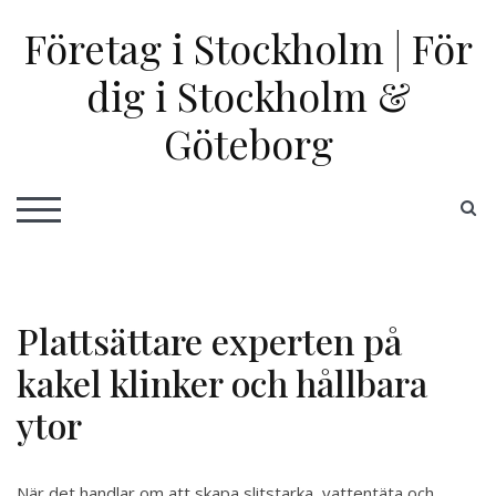
Skip
Företag i Stockholm | För
to
content
dig i Stockholm &
Göteborg
S
TOGGLE MOBILE MENU
Plattsättare experten på
kakel klinker och hållbara
ytor
När det handlar om att skapa slitstarka, vattentäta och