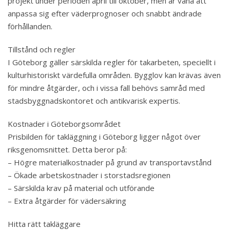
projekt under perioden april till oktober, men är vana att
anpassa sig efter väderprognoser och snabbt ändrade
förhållanden.
Tillstånd och regler
I Göteborg gäller särskilda regler för takarbeten, speciellt i
kulturhistoriskt värdefulla områden. Bygglov kan krävas även
för mindre åtgärder, och i vissa fall behövs samråd med
stadsbyggnadskontoret och antikvarisk expertis.
Kostnader i Göteborgsområdet
Prisbilden för takläggning i Göteborg ligger något över
riksgenomsnittet. Detta beror på:
– Högre materialkostnader på grund av transportavstånd
– Ökade arbetskostnader i storstadsregionen
– Särskilda krav på material och utförande
– Extra åtgärder för vädersäkring
Hitta rätt takläggare