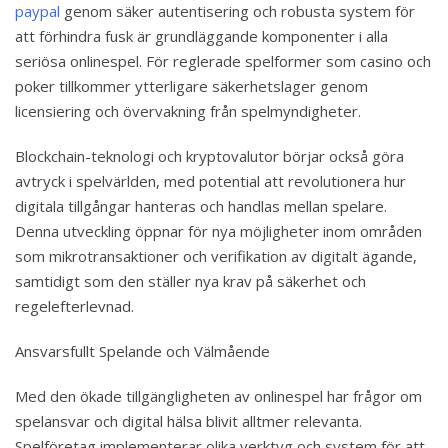
paypal
genom säker autentisering och robusta system för
att förhindra fusk är grundläggande komponenter i alla
seriösa onlinespel. För reglerade spelformer som casino och
poker tillkommer ytterligare säkerhetslager genom
licensiering och övervakning från spelmyndigheter.
Blockchain-teknologi och kryptovalutor börjar också göra
avtryck i spelvärlden, med potential att revolutionera hur
digitala tillgångar hanteras och handlas mellan spelare.
Denna utveckling öppnar för nya möjligheter inom områden
som mikrotransaktioner och verifikation av digitalt ägande,
samtidigt som den ställer nya krav på säkerhet och
regelefterlevnad.
Ansvarsfullt Spelande och Välmående
Med den ökade tillgängligheten av onlinespel har frågor om
spelansvar och digital hälsa blivit alltmer relevanta.
Spelföretag implementerar olika verktyg och system för att