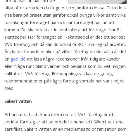
firmor. När du har fått de
olika offerterna kan du i lugn och ro jämföra dessa. Titta dock
inte bara på priset utan jämför också övriga villkor samt vilka
försäkringar företaget har och när företaget har tid att
komma. Du ska också alltid kontrollera att företaget har F-
skattsedel. Har företaget en F-skattsedel är det ett seriöst
VVS-företag, och då kan du också få ROT-avdrag på arbetet.
Är du fortfarande osäker på vilket företag du ska välja är det
en
god idé
att läsa några recensioner från tidigare kunder
eller fråga runt bland vänner och bekanta som du vet nyligen
anlitat ett VVS-företag. Förhoppningsvis kan de ge dig
rekommendationer på några företag som de har varit nöjda
med.
Säkert vatten
Ett annat sätt att kontrollera om ett VVS-företag är ett
seriöst företag är att se om det innehar ett Säkert Vatten-
certifikat. Säkert Vatten är en medlemsägd organisation som