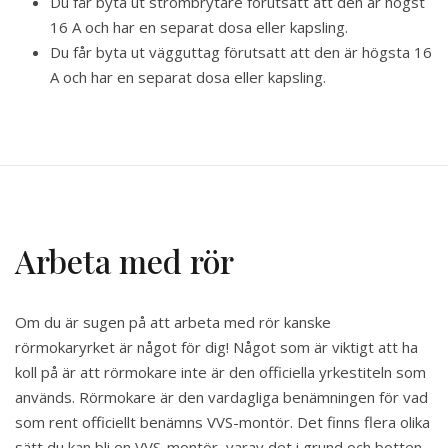
Du får byta ut strömbrytare förutsatt att den är högst
16 A och har en separat dosa eller kapsling.
Du får byta ut vägguttag förutsatt att den är högsta 16
A och har en separat dosa eller kapsling.
Arbeta med rör
Om du är sugen på att arbeta med rör kanske
rörmokaryrket är något för dig! Något som är viktigt att ha
koll på är att rörmokare inte är den officiella yrkestiteln som
används. Rörmokare är den vardagliga benämningen för vad
som rent officiellt benämns VVS-montör. Det finns flera olika
sätt du kan bli en VVS-montör, varav det i grund och botten