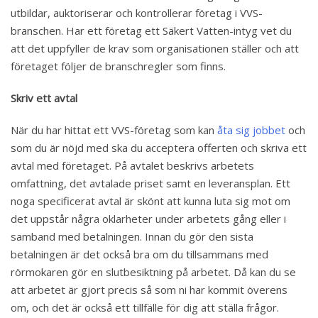
utbildar, auktoriserar och kontrollerar företag i VVS-
branschen. Har ett företag ett Säkert Vatten-intyg vet du
att det uppfyller de krav som organisationen ställer och att
företaget följer de branschregler som finns.
Skriv ett avtal
När du har hittat ett VVS-företag som kan
åta sig jobbet
och
som du är nöjd med ska du acceptera offerten och skriva ett
avtal med företaget. På avtalet beskrivs arbetets
omfattning, det avtalade priset samt en leveransplan. Ett
noga specificerat avtal är skönt att kunna luta sig mot om
det uppstår några oklarheter under arbetets gång eller i
samband med betalningen. Innan du gör den sista
betalningen är det också bra om du tillsammans med
rörmokaren gör en slutbesiktning på arbetet. Då kan du se
att arbetet är gjort precis så som ni har kommit överens
om, och det är också ett tillfälle för dig att ställa frågor.