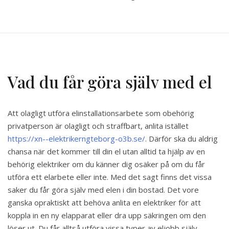
Vad du får göra själv med el
Att olagligt utföra elinstallationsarbete som obehörig
privatperson är olagligt och straffbart, anlita istället
https://xn--elektrikerngteborg-o3b.se/
. Därför ska du aldrig
chansa när det kommer till din el utan alltid ta hjälp av en
behörig elektriker om du känner dig osäker på om du får
utföra ett elarbete eller inte. Med det sagt finns det vissa
saker du får göra själv med elen i din bostad. Det vore
ganska opraktiskt att behöva anlita en elektriker för att
koppla in en ny elapparat eller dra upp säkringen om den
löser ut. Du får alltså utföra vissa typer av eljobb själv