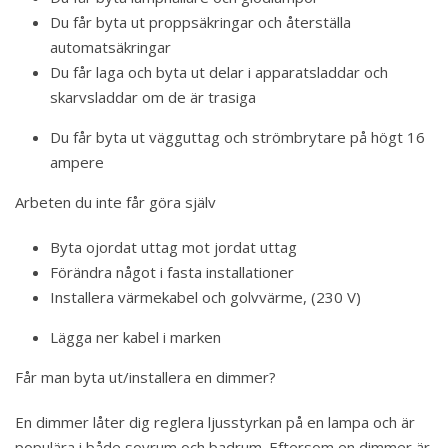
Du får byta ut proppsäkringar och återställa
automatsäkringar
Du får laga och byta ut delar i apparatsladdar och
skarvsladdar om de är trasiga
Du får byta ut vägguttag och strömbrytare på högt 16
ampere
Arbeten du inte får göra själv
Byta ojordat uttag mot jordat uttag
Förändra något i fasta installationer
Installera värmekabel och golvvärme, (230 V)
Lägga ner kabel i marken
Får man byta ut/installera en dimmer?
En dimmer låter dig reglera ljusstyrkan på en lampa och är
populära i både sovrum och badrum. Eftersom en dimmer är