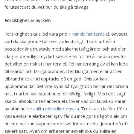
förutsatt att du vet hur du ska gå tillväga.
Försiktighet är nyckeln
Försiktighet ska alltid vara prio 1
när du hanterat el
, oavsett
vad du ska göra. El är rent av livsfarligt. Trots att våra
bostäder är utrustade med säkerhetsåtgärder och att elen
idag är betydligt mycket säkrare än för 50 år sedan medför
det alltid en risk att hantera el. Fel hanterating av el kan leda
till skador och farliga bränder. Det kluriga med el är att en
elbrand inte alltid upptäcks på en god. Gnistor kan
uppkomma där det inte syns så tydligt och börjar det brinna
mitt i natten kan situationen bli väldigt farligt. Med det sagt
ska du absolut inte hantera el utöver vad din kunskap klarar
av utan hellre
anlita elektriker onsala
. Trots att du får utföra
vissa enklare elarbeten själv får du inte göra något själv om
du inte har kunskapen som krävs för att utföra jobbet på ett
säkert sätt. Även om arbetet är enkelt ska du anlita en